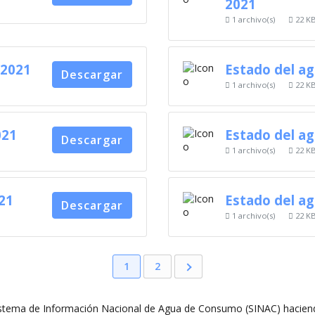
2021
1 archivo(s)
22 K
 2021
Estado del ag
Descargar
1 archivo(s)
22 K
021
Estado del a
Descargar
1 archivo(s)
22 K
021
Estado del a
Descargar
1 archivo(s)
22 K
1
2
stema de Información Nacional de Agua de Consumo (SINAC) haciendo c