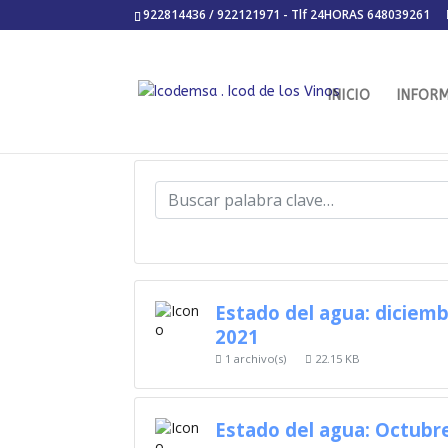
922814436 / 922121971 - Tlf 24HORAS 648039261
INICIO
INFOR
Estado del agua: diciem
2021
1 archivo(s)
22.15 KB
Estado del agua: Octubr