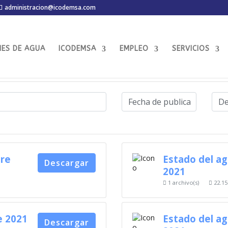
administracion@icodemsa.com
MES DE AGUA
ICODEMSA
EMPLEO
SERVICIOS
bre
Estado del a
Descargar
2021
1 archivo(s)
22.15
e 2021
Estado del a
Descargar