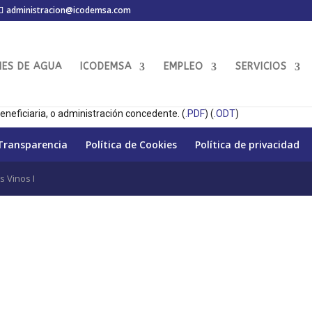
administracion@icodemsa.com
MES DE AGUA
ICODEMSA
EMPLEO
SERVICIOS
ctualizado
13 de junio de 2026
eneficiaria, o administración concedente. (
.PDF
) (
.ODT
)
 Transparencia
Política de Cookies
Política de privacidad
s Vinos I