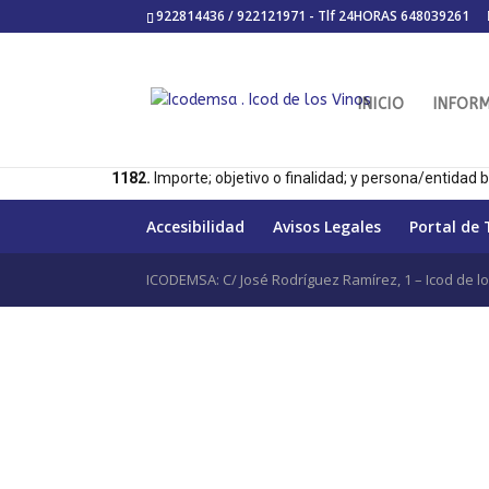
922814436 / 922121971 - Tlf 24HORAS 648039261
INICIO
INFOR
INFORMACIÓN DE AYUDAS Y SUBVENCIONES.
A
1182.
Importe; objetivo o finalidad; y persona/entidad b
Accesibilidad
Avisos Legales
Portal de
ICODEMSA: C/ José Rodríguez Ramírez, 1 – Icod de lo