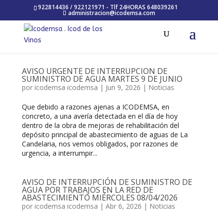
922814436 / 922121971 - Tlf 24HORAS 648039261
administracion@icodemsa.com
AVISO URGENTE DE INTERRUPCION DE
SUMINISTRO DE AGUA MARTES 9 DE JUNIO
por
icodemsa icodemsa
|
Jun 9, 2026
|
Noticias
Que debido a razones ajenas a ICODEMSA, en
concreto, a una avería detectada en el día de hoy
dentro de la obra de mejoras de rehabilitación del
depósito principal de abastecimiento de aguas de La
Candelaria, nos vemos obligados, por razones de
urgencia, a interrumpir...
AVISO DE INTERRUPCIÓN DE SUMINISTRO DE
AGUA POR TRABAJOS EN LA RED DE
ABASTECIMIENTO MIÉRCOLES 08/04/2026
por
icodemsa icodemsa
|
Abr 6, 2026
|
Noticias