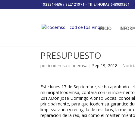
922814436 / 922121971 - Tlf 24HORAS 648039261
INICIO
INFOR
PRESUPUESTO
por
icodemsa icodemsa
|
Sep 19, 2018
|
Notici
Este lunes 17 de Septiembre, se ha aprobado el
municipal Icodemsa, contará con un incremento
2017.Don José Domingo Alonso Socas, concejal
principalmente, para que Icodemsa garantice dur
limpieza viaria y recogida de residuos, la mejor
reparación de la red, así como el mantenimiento 