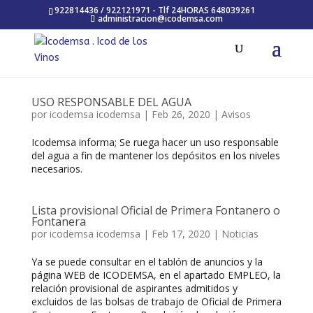
922814436 / 922121971 - Tlf 24HORAS 648039261
administracion@icodemsa.com
USO RESPONSABLE DEL AGUA
por
icodemsa icodemsa
|
Feb 26, 2020
|
Avisos
Icodemsa informa; Se ruega hacer un uso responsable
del agua a fin de mantener los depósitos en los niveles
necesarios.
Lista provisional Oficial de Primera Fontanero o
Fontanera
por
icodemsa icodemsa
|
Feb 17, 2020
|
Noticias
Ya se puede consultar en el tablón de anuncios y la
página WEB de ICODEMSA, en el apartado EMPLEO, la
relación provisional de aspirantes admitidos y
excluidos de las bolsas de trabajo de Oficial de Primera