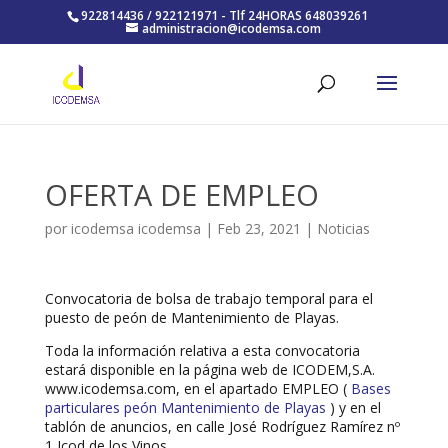
922814436 / 922121971 - Tlf 24HORAS 648039261
administracion@icodemsa.com
OFERTA DE EMPLEO
por
icodemsa icodemsa
|
Feb 23, 2021
|
Noticias
Convocatoria de bolsa de trabajo temporal para el
puesto de peón de Mantenimiento de Playas.
Toda la información relativa a esta convocatoria
estará disponible en la página web de ICODEM,S.A.
www.icodemsa.com, en el apartado EMPLEO (
Bases
particulares peón Mantenimiento de Playas
) y en el
tablón de anuncios, en calle José Rodríguez Ramírez nº
1 Icod de los Vinos.