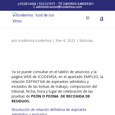
922814436 / 922121971 - Tlf 24HORAS 648039261
administracion@icodemsa.com
por
icodemsa icodemsa
|
Ene 4, 2023
|
Noticias
Ya se puede consultar en el tablón de anuncios y la
página WEB de ICODEMSA, en el apartado EMPLEO, la
relación DEFINITIVA de aspirantes admitidos y
excluidos de las bolsas de trabajo, composición del
tribunal, fecha, hora y lugar de celebración de las
pruebas de
PEÓN O PEONA DE RECOGIDA DE
RESIDUOS
.
Resolución de relación definitiva de aspirante
admitidos y excluidos