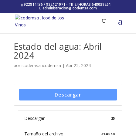
922814436 / 922121971 - Tlf 24HORAS 648039261
administracion@icodemsa.com
Estado del agua: Abril
2024
por
icodemsa icodemsa
|
Abr 22, 2024
Descargar
Descargar
25
Tamaño del archivo
31.83 KB