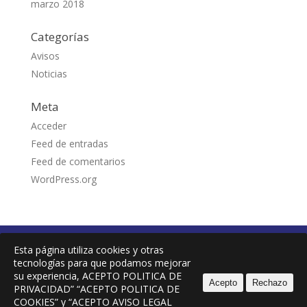
marzo 2018
Categorías
Avisos
Noticias
Meta
Acceder
Feed de entradas
Feed de comentarios
WordPress.org
Accesibilidad
Avisos Legales
Esta página utiliza cookies y otras
Portal de Transparencia
Política de Cookies
tecnologías para que podamos mejorar
Política de privacidad
Canal de Denuncias
su experiencia, ACEPTO POLITICA DE
Acepto
Rechazo
PRIVACIDAD” “ACEPTO POLITICA DE
COOKIES” y “ACEPTO AVISO LEGAL
ICODEMSA: C/ José Rodríguez Ramírez, 1 – Icod de los Vinos