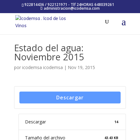
922814436 / 922121971 - Tlf 24HORAS 648039261
administracion@icodemsa.com
Estado del agua:
Noviembre 2015
por
icodemsa icodemsa
|
Nov 19, 2015
Descargar
Descargar
14
Tamaño del archivo
43.43 KB