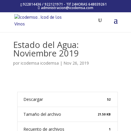
922814436 / 922121971 - Tlf 24HORAS 648039261
administracion@icodemsa.com
Estado del Agua:
Noviembre 2019
por
icodemsa icodemsa
|
Nov 26, 2019
Descargar
52
Tamaño del archivo
21.50 KB
Recuento de archivos
1