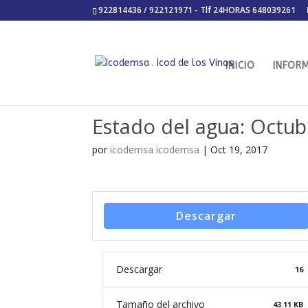
922814436 / 922121971 - Tlf 24HORAS 648039261
INICIO
INFOR
Estado del agua: Octu
por
icodemsa icodemsa
|
Oct 19, 2017
Descargar
Descargar
16
Tamaño del archivo
43.11 KB