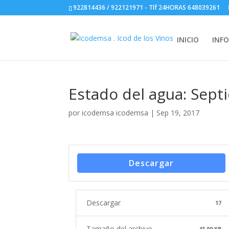
922814436 / 922121971 - Tlf 24HORAS 648039261
INICIO
INF
Estado del agua: Sep
por
icodemsa icodemsa
|
Sep 19, 2017
Descargar
Descargar
17
Tamaño del archivo